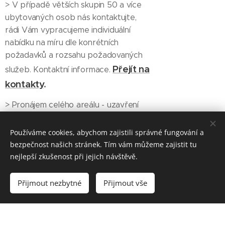
> V případě větších skupin 50 a více
ubytovaných osob nás kontaktujte,
rádi Vám vypracujeme individuální
nabídku na míru dle konrétních
požadavků a rozsahu požadovaných
Přejít na
služeb. Kontaktní informace.
kontakty
.
> Pronájem celého areálu - uzavření
celého areálu pro firemní akce,
na
zájmová sdružení, tábory atp.
Používáme cookies, abychom zajistili správné fungování a
dotaz ZDE
bezpečnost našich stránek. Tím vám můžeme zajistit tu
nejlepší zkušenost při jejich návštěvě.
Přijmout nezbytné
Přijmout vše
Chata De-
Luxe