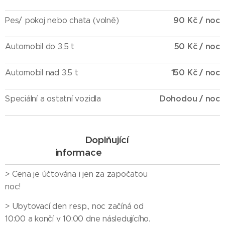
90 Kč
/ noc
Pes/ pokoj nebo chata (volně)
50 Kč
/ noc
Automobil do 3,5 t
150 Kč
/ noc
Automobil nad 3,5 t
Dohodou
/ noc
Speciální a ostatní vozidla
Doplňující
informace
> Cena je účtována i jen za započatou
noc!
> Ubytovací den resp., noc začíná od
10:00 a končí v 10:00 dne následujícího.