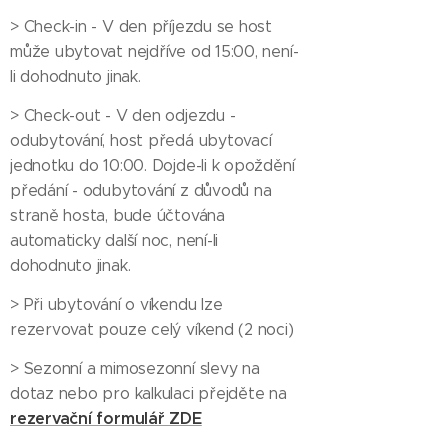
> Check-in - V den příjezdu se host
může ubytovat nejdříve od 15:00, není-
li dohodnuto jinak.
> Check-out - V den odjezdu -
odubytování, host předá ubytovací
jednotku do 10:00. Dojde-li k opoždění
předání - odubytování z důvodů na
straně hosta, bude účtována
automaticky další noc, není-li
dohodnuto jinak.
> Při ubytování o víkendu lze
rezervovat pouze celý víkend (2 noci)
> Sezonní a mimosezonní slevy na
dotaz nebo pro kalkulaci přejděte na
rezervační formulář ZDE