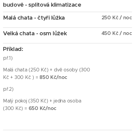
budově - splitová klimatizace
Malá chata - čtyři lůžka
25
0 Kč
/ noc
Velká chata - osm lůžek
450 Kč
/ noc
Příklad:
př.1)
Malá chata (250 Kč) + dvě osoby (300
850 Kč/noc
Kč + 300 Kč ) =
př.2)
Malý pokoj (350 Kč) + jedna osoba
650 Kč/noc
(300 Kč) =