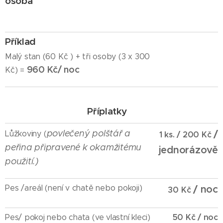
osoba
Příklad
Malý stan (60 Kč ) + tři osoby (3 x 300
960 Kč/ noc
Kč) =
Příplatky
povlečený polštář a
/
Lůžkoviny (
1 ks. / 200 Kč
peřina připravené k okamžitému
jednorázově
použití.)
Pes /areál (není v chatě nebo pokoji)
/ noc
30 Kč
50 Kč / noc
Pes/ pokoj nebo chata (ve vlastní kleci)