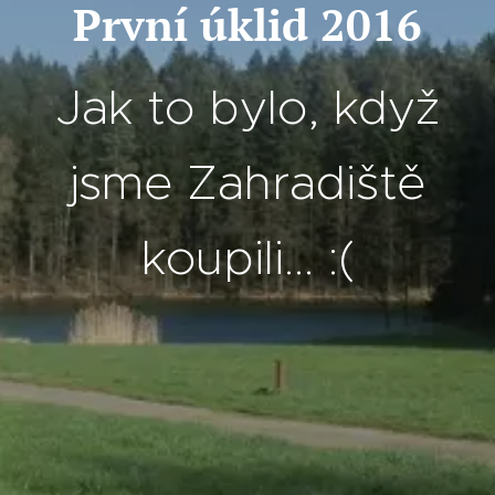
První úklid 2016
Jak to bylo, když
jsme Zahradiště
koupili... :(